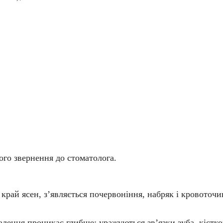
ого звернення до стоматолога.
 край ясен, з’являється почервоніння, набряк і кровоточи
лення проникає глибше: уражуються зв’язки зуба, кістк