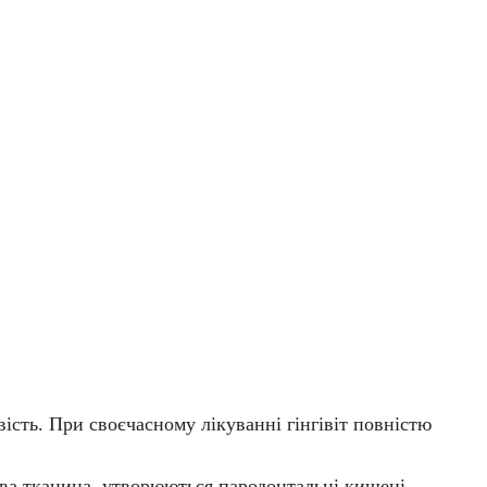
вість. При своєчасному лікуванні гінгівіт повністю
ова тканина, утворюються пародонтальні кишені,