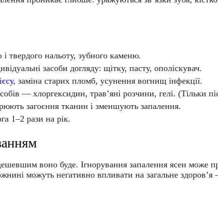
і твердого нальоту, зубного каменю.
ивідуальні засоби догляду: щітку, пасту, ополіскувач.
ієсу
, заміна старих пломб, усунення вогнищ інфекції.
бів — хлоргексидин, трав’яні розчини, гелі. (Тільки піс
орюють загоєння тканин і зменшують запалення.
га 1–2 рази на рік.
ванням
ешевшим воно буде. Ігнорування запалення ясен може при
орожнині можуть негативно впливати на загальне здоров’