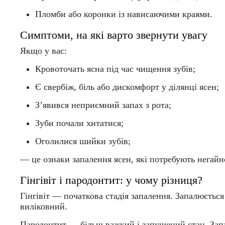
Пломби або коронки із нависаючими краями.
Симптоми, на які варто звернути увагу
Якщо у вас:
Кровоточать ясна під час чищення зубів;
Є свербіж, біль або дискомфорт у ділянці ясен;
З’явився неприємний запах з рота;
Зуби почали хитатися;
Оголилися шийки зубів;
— це ознаки запалення ясен, які потребують негайн
Гінгівіт і пародонтит: у чому різниця?
Гінгівіт — початкова стадія запалення. Запалюється
виліковний.
Пародонтит — більш важкий і запущений стан. Запа