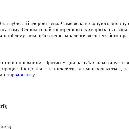
ілі зуби, а й здорові ясна. Саме ясна виконують опорну 
організму. Одним із найпоширеніших захворювань є запал
ти проблему, чим небезпечне запалення ясен і як його пра
отової порожнини. Протягом дня на зубах накопичується 
процес. Якщо наліт не видаляти, він мінералізується, п
м і
пародонтиту
.
ті);
іноз);