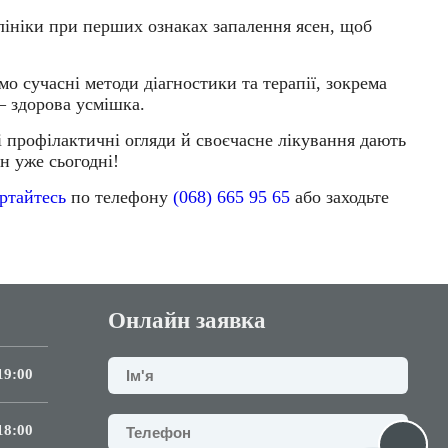
клініки при перших ознаках запалення ясен, щоб
 сучасні методи діагностики та терапії, зокрема
— здорова усмішка.
ні профілактичні огляди й своєчасне лікування дають
н уже сьогодні!
ертайтесь
по телефону
(068) 665 95 65
або заходьте
Онлайн заявка
19:00
18:00