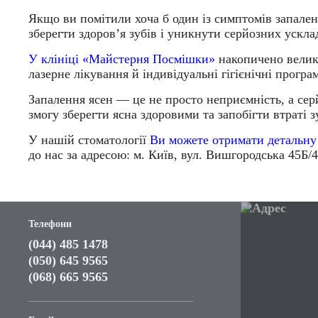
Якщо ви помітили хоча б один із симптомів запаленн
зберегти здоров’я зубів і уникнути серйозних ускла
У клініці «Майстерня Посмішки»
накопичено велики
лазерне лікування й індивідуальні гігієнічні прогр
Запалення ясен — це не просто неприємність, а сер
змогу зберегти ясна здоровими та запобігти втраті 
У нашій стоматології
Ви можете отримати детальну
до нас за адресою: м. Київ, вул. Вишгородська 45Б/4
Телефони
(044) 485 1478
(050) 645 9565
(068) 665 9565