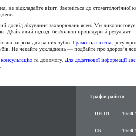
я, не відкладайте візит. Зверніться до стоматологічної 
днень.
й досвід лікування захворювань ясен. Ми використовуємо
ами. Дбайливий підхід, безболісні процедури й результат 
йозна загроза для ваших зубів.
Грамотна гігієна
, регуляр
зубів. Не чекайте ускладнень — подбайте про здоров’я ясе
 консультацію
та допомогу.
Для додаткової інформації зв
.
Графік работи
ПН-ПТ
10:00-
СБ
10:00-