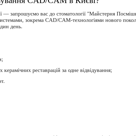
езування CAD/CAM в Києві?
гії — запрошуємо вас до стоматології
"Майстерня Посмішк
истемами, зокрема
CAD/CAM-технологіями нового покол
один день.
и;
 керамічних реставрацій за одне відвідування;
т.