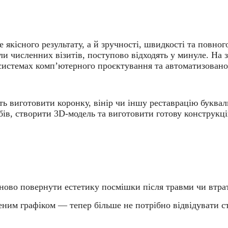
е якісного результату, а й зручності, швидкості та повно
али численних візитів, поступово відходять у минуле. На
истемах комп’ютерного проєктування та автоматизовано
ь виготовити коронку, вінір чи іншу реставрацію буквал
ів, створити 3D-модель та виготовити готову конструкці
іново повернути естетику посмішки після травми чи втра
ним графіком — тепер більше не потрібно відвідувати ст