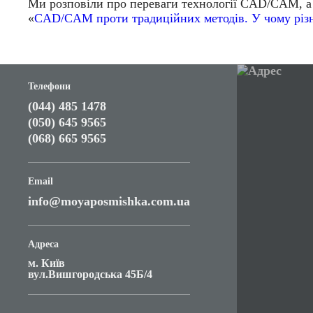
Ми розповіли про переваги технології CAD/CAM, а
«
CAD/CAM проти традиційних методів. У чому різ
Телефони
(044) 485 1478
(050) 645 9565
(068) 665 9565
Email
info@moyaposmishka.com.ua
Адреса
м. Київ
вул.Вишгородська 45Б/4