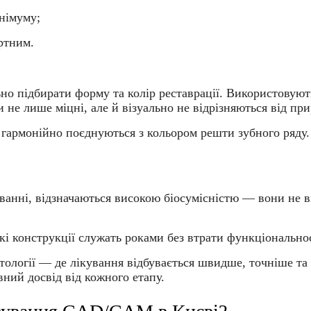
інімуму;
ртним.
 підбирати форму та колір реставрації. Використовують
 не лише міцні, але й візуально не відрізняються від при
 гармонійно поєднуються з кольором решти зубного ряду.
нні, відзначаються високою біосумісністю — вони не ви
кі конструкції служать роками без втрати функціонально
ології — де лікування відбувається швидше, точніше та
вний досвід від кожного етапу.