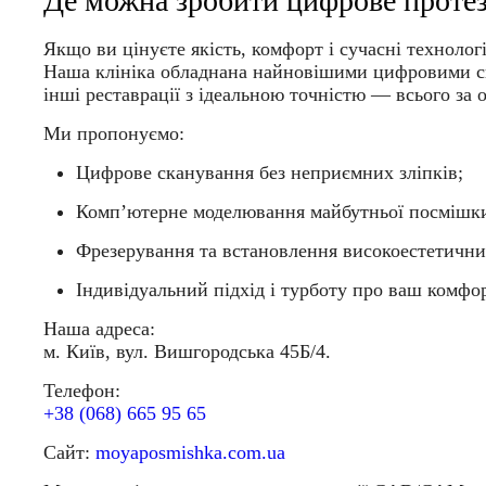
Де можна зробити цифрове прот
Якщо ви цінуєте якість, комфорт і сучасні техноло
Наша клініка обладнана найновішими цифровими с
інші реставрації з ідеальною точністю — всього за 
Ми пропонуємо:
Цифрове сканування без неприємних зліпків;
Комп’ютерне моделювання майбутньої посмішк
Фрезерування та встановлення високоестетичних
Індивідуальний підхід і турботу про ваш комфор
Наша адреса:
м. Київ, вул. Вишгородська 45Б/4.
Телефон:
+38 (068) 665 95 65
Сайт:
moyaposmishka.com.ua