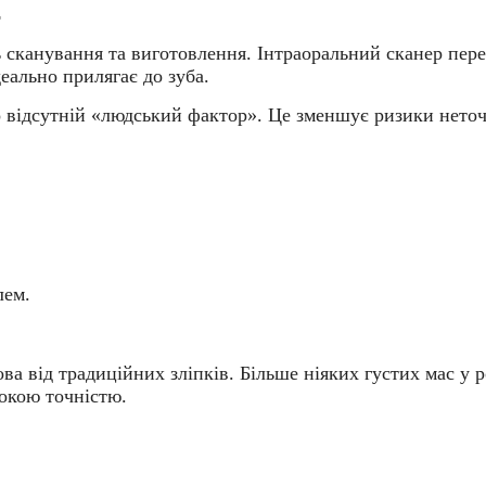
т
 сканування та виготовлення. Інтраоральний сканер перед
еально прилягає до зуба.
о відсутній «людський фактор». Це зменшує ризики неточ
лем.
а від традиційних зліпків. Більше ніяких густих мас у р
сокою точністю.