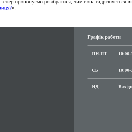
 тепер пропонуємо розібратися,
чим вона відрізняється в
ниця?
»
.
Графік работи
ПН-ПТ
10:00-
СБ
10:00-
НД
Вихід