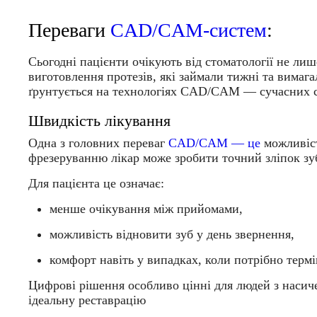
Переваги
CAD/CAM-систем
:
Сьогодні пацієнти очікують від стоматології не лиш
виготовлення протезів, які займали тижні та вимаг
ґрунтується на технологіях CAD/CAM — сучасних с
Швидкість лікування
Одна з головних переваг
CAD/CAM — це
можливіст
фрезеруванню лікар може зробити точний зліпок зуб
Для пацієнта це означає:
менше очікування між прийомами,
можливість відновити зуб у день звернення,
комфорт навіть у випадках, коли потрібно терм
Цифрові рішення особливо цінні для людей з насиче
ідеальну реставрацію