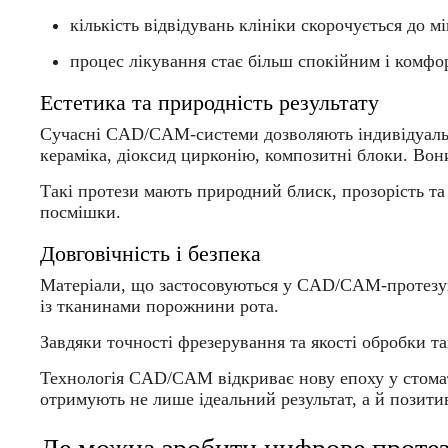
кількість відвідувань клініки скорочується до м
процес лікування стає більш спокійним і комфо
Естетика та природність результату
Сучасні CAD/CAM-системи дозволяють індивідуально
кераміка, діоксид цирконію, композитні блоки. Вони
Такі протези мають природний блиск, прозорість та
посмішки.
Довговічність і безпека
Матеріали, що застосовуються у CAD/CAM-протезува
із тканинами порожнини рота.
Завдяки точності фрезерування та якості обробки та
Технологія CAD/CAM відкриває нову епоху у стомат
отримують не лише ідеальний результат, а й позити