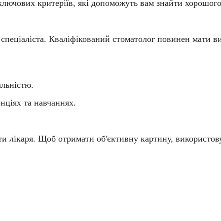
 ключових критеріїв, які допоможуть вам знайти
хорошого
 спеціаліста.
Кваліфікований стоматолог
повинен мати ви
альністю.
нціях та навчаннях.
ти лікаря. Щоб отримати об'єктивну картину, використов