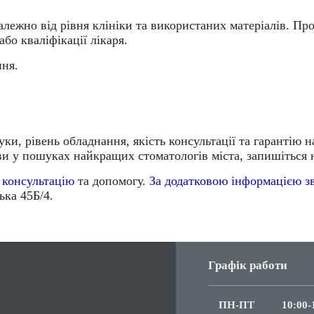
лежно від рівня клініки та використаних матеріалів. Пр
або кваліфікації лікаря.
ння.
гуки, рівень обладнання, якість консультації та гарантію 
 ви у пошуках
найкращих стоматологів міста
, запишіться
 консультацію
та допомогу.
За додатковою інформацією з
ька 45Б/4.
Графік работи
ПН-ПТ
10:00-