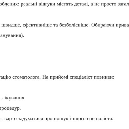
блених: реальні відгуки містять деталі, а не просто зага
ня швидше, ефективніше та безболісніше. Обираючи
прива
канування).
тацію стоматолога
. На прийомі спеціаліст повинен:
в лікування.
процедур.
є, варто задуматися про пошук іншого спеціаліста.