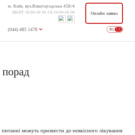
м. Київ, вул.Вишгородська 45Б/4
м. Київ, вул.Вишгородська 45Б/4
Онлайн заявка
ПН-ПТ 10:00-19:00
СБ 10:00-18:00
ПН-ПТ 10:00-19:00
СБ 10:00-18:00
Онлайн заявка
(044) 485 1478
USD: 36.57
EUR: 38.88
RU
UA
(044) 485 1478
RU
UA
 порад
у питанні можуть призвести до неякісного лікування