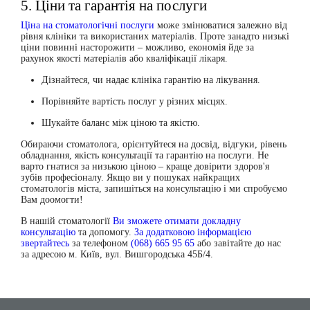
5. Ціни та гарантія на послуги
Ціна на стоматологічні послуги
може змінюватися залежно від
рівня клініки та використаних матеріалів. Проте занадто низькі
ціни повинні насторожити – можливо, економія йде за
рахунок якості матеріалів або кваліфікації лікаря.
Дізнайтеся, чи надає клініка гарантію на лікування.
Порівняйте вартість послуг у різних місцях.
Шукайте баланс між ціною та якістю.
Обираючи стоматолога, орієнтуйтеся на
досвід, відгуки, рівень
обладнання, якість консультації та гарантію на послуги
. Не
варто гнатися за низькою ціною – краще довірити здоров'я
зубів професіоналу. Якщо ви у пошуках
найкращих
стоматологів міста
, запишіться на консультацію і ми спробуємо
Вам доомогти!
В нашій стоматології
Ви зможете отимати докладну
консультацію
та допомогу.
За додатковою інформацією
звертайтесь
за телефоном
(068) 665 95 65
або завітайте до нас
за адресою м. Київ, вул. Вишгородська 45Б/4.