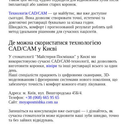
імплантації або заміни старих коронок.
Технологія CAD/CAM
— це майбутнє, яке вже доступне
сьогодні. Вона дозволяє створювати точні, естетичні та
довговічні реставрації буквально за кілька годин.
Швидкість, комфорт і прогнозований результат роблять цей
метод ідеальним рішенням для сучасних пацієнтів.
Де можна скористатися технологією
CAD/CAM у Києві
У стоматології
"Майстерня Посмішки"
у Києві ми
використовуємо сучасні CAD/CAM-технології, які дозволяють
виготовити коронки,
вініри
та інші реставрації всього за один
день.
Наші спеціалісти працюють із цифровими сканерами, 3D-
моделюванням і фрезерними системами нового покоління, що
забезпечує точність і комфорт кожного етапу лікування.
Адреса:
м. Київ, вул. Вишгородська 45Б/4.
Телефон:
+38 (068) 665 95 65
Сайт:
moyaposmishka.com.ua
Запишіться на консультацію вже сьогодні — і дізнайтесь, як
сучасна стоматологія може відновити ваші зуби швидко, точно
та без зайвих відвідувань.