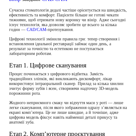
Сучасна стоматологія дедалі частіше орієнтується на швидкість,
ефективність та комфорт. Пацієнти більше не готові чекати
тижнями, щоб отримати нову коронку чи вінір. Адже сьогодні
існує технологія, яка дозволяє зробити це всього за кілька
годин —
CAD/CAM
-протезування
.
Цифрові технології змінили правила гри: тепер створення і
встановлення ідеальної реставрації займає один день, а
результат за точністю та естетикою не поступається
лабораторним роботам.
Етап 1. Цифрове сканування
Процес починається з
цифрового відбитка
. Замість
традиційних зліпків, які викликають дискомфорт, лікар
використовує інтраоральний сканер. Прилад за кілька хвилин
зчитує форму зубів і ясен, створюючи надточну 3D-модель
порожнини рота.
Жодного неприємного смаку чи відчуття маси у роті — лише
легке сканування, після якого зображення одразу з’являється на
екрані комп’ютера. Це не лише швидше, а й точніше, адже
цифрова модель фіксує навіть найменші деталі прикусу та
анатомії зуба.
Етап 2. Комп’ютерне проєктування