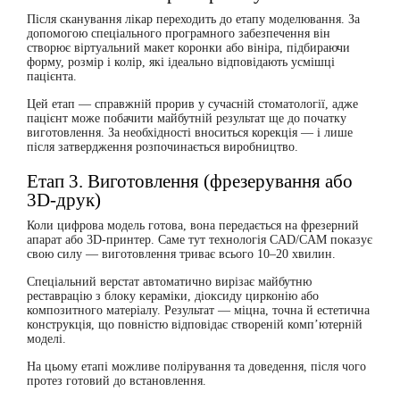
Після сканування лікар переходить до етапу
моделювання
. За
допомогою спеціального програмного забезпечення він
створює віртуальний макет коронки або вініра, підбираючи
форму, розмір і колір, які ідеально відповідають усмішці
пацієнта.
Цей етап — справжній прорив у сучасній стоматології, адже
пацієнт може
побачити майбутній результат ще до початку
виготовлення
. За необхідності вноситься корекція — і лише
після затвердження розпочинається виробництво.
Етап 3. Виготовлення (фрезерування або
3D-друк)
Коли цифрова модель готова, вона передається на фрезерний
апарат або 3D-принтер. Саме тут технологія CAD/CAM показує
свою силу —
виготовлення триває всього 10–20 хвилин
.
Спеціальний верстат автоматично вирізає майбутню
реставрацію з блоку кераміки, діоксиду цирконію або
композитного матеріалу. Результат — міцна, точна й естетична
конструкція, що повністю відповідає створеній комп’ютерній
моделі.
На цьому етапі можливе полірування та доведення, після чого
протез готовий до встановлення.