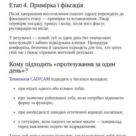
Етап 4. Примірка і фіксація
Після завершення виготовлення пацієнт одразу переходить до
фінального етапу —
примірки та встановлення
. Лікар
перевіряє посадку, прикус і колір, після чого фіксує
реставрацію на місце.
У результаті — новий зуб за один день без тимчасових
конструкцій і зайвих відвідувань клініки. Процедура
комфортна, безпечна й ідеально підходить для тих, хто цінує
свій час і бажає отримати миттєвий результат.
Кому підходить «протезування за один
день»?
Технологія CAD/CAM
підходить у багатьох випадках:
при втраті одного або кількох зубів;
при значному руйнуванні зуба, коли потрібно відновити
форму та функцію;
при необхідності швидкої естетичної корекції посмішки;
у ситуаціях, коли пацієнт не може чекати — наприклад,
перед важливою подією чи відрядженням.
Також цей метод чудово підходить для відновлення зубів після