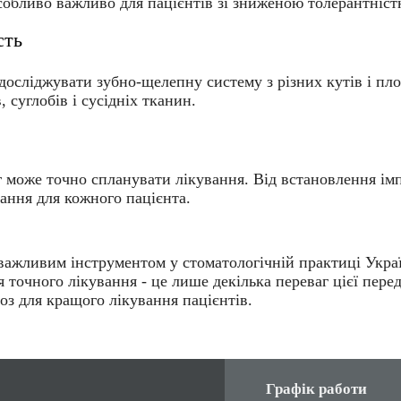
особливо важливо для пацієнтів зі зниженою толерантніс
сть
досліджувати зубно-щелепну систему з різних кутів і пл
 суглобів і сусідніх тканин.
може точно спланувати лікування. Від встановлення імпл
ання для кожного пацієнта.
важливим інструментом у стоматологічній практиці Украї
 точного лікування - це лише декілька переваг цієї пере
оз для кращого лікування пацієнтів.
Графік работи