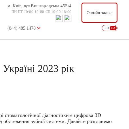
м. Київ, вул.Вишгородська 45Б/4
м. Київ, вул.Вишгородська 45Б/4
Онлайн заявка
ПН-ПТ 10:00-19:00
СБ 10:00-18:00
ПН-ПТ 10:00-19:00
СБ 10:00-18:00
Онлайн заявка
(044) 485 1478
USD: 36.57
EUR: 38.88
RU
UA
(044) 485 1478
RU
UA
Україні 2023 рік
рі стоматологічної діагностики є цифрова 3D
од обстеження зубної системи. Давайте розглянемо