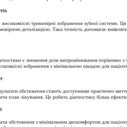
ень
високоякісні тривимірні зображення зубної системи. Ця
еймовірною деталізацією. Така точність допомагає виявля
агностики є зниження дози випромінювання порівняно з 
окоякісні зображення з мінімальною шкодою для пацієнт
и
езультати обстеження стають доступними практично миттє
бити план лікування. Це робить діагностику більш ефектив
в
ати обстеження з мінімальним дискомфортом для пацієнт