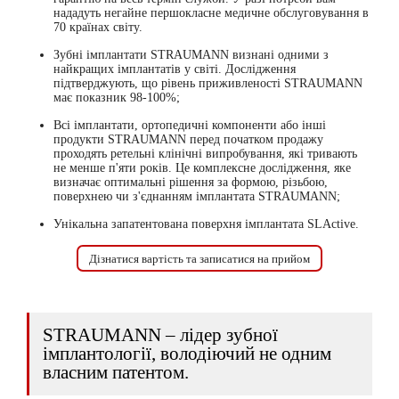
нададуть негайне першокласне медичне обслуговування в
70 країнах світу.
Зубні імплантати STRAUMANN визнані одними з
найкращих імплантатів у світі. Дослідження
підтверджують, що рівень приживленості STRAUMANN
має показник 98-100%;
Всі імплантати, ортопедичні компоненти або інші
продукти STRAUMANN перед початком продажу
проходять ретельні клінічні випробування, які тривають
не менше п'яти років. Це комплексне дослідження, яке
визначає оптимальні рішення за формою, різьбою,
поверхнею чи з'єднанням імплантата STRAUMANN;
Унікальна запатентована поверхня імплантата SLActive.
Дізнатися вартість та записатися на прийом
STRAUMANN – лідер зубної
імплантології, володіючий не одним
власним патентом.