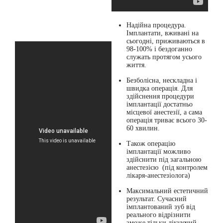
Надійна процедура.
Імплантати, вживані на
сьогодні, приживаються в
98-100% і бездоганно
служать протягом усього
життя.
Безболісна, нескладна і
швидка операція.
Для
здійснення процедури
імплантації достатньо
місцевої анестезії, а сама
операція триває всього 30-
60 хвилин.
Також операцію
імплантації
можливо
здійснити під загальною
анестезією
(під контролем
лікаря-анестезіолога)
Максимальний естетичний
результат.
Сучасний
імплантований зуб від
реального відрізнити
зможе тільки лікуючий