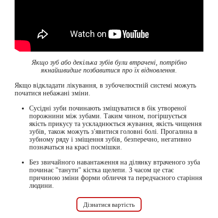
Якщо зуб або декілька зубів були втрачені, потрібно
якнайшвидше позбавитися про їх відновлення.
Якщо відкладати лікування, в зубочелюстній системі можуть
початися небажані зміни.
Сусідні зуби починають зміщуватися в бік утвореної
порожнини між зубами.
Таким чином, погіршується
якість прикусу та ускладнюється жування, якість чищення
зубів, також можуть з'явитися головні болі. Прогалина в
зубному ряду і зміщення зубів, безперечно, негативно
позначаться на красі посмішки.
Без звичайного навантаження на ділянку втраченого зуба
починає "танути" кістка щелепи.
З часом це стає
причиною зміни форми обличчя та передчасного старіння
людини.
Дізнатися вартість