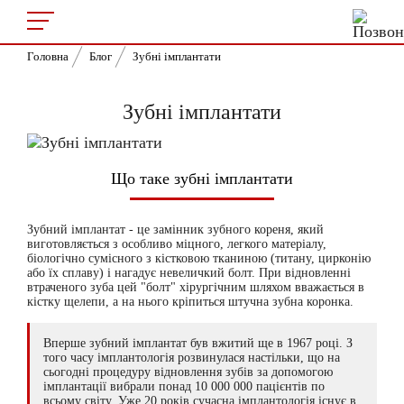
Головна
Блог
Зубні імплантати
Зубні імплантати
Що таке зубні імплантати
Зубний імплантат - це замінник зубного кореня, який
виготовляється з особливо міцного, легкого матеріалу,
біологічно сумісного з кістковою тканиною (титану, цирконію
або їх сплаву) і нагадує невеличкий болт. При відновленні
втраченого зуба цей "болт" хірургічним шляхом вважається в
кістку щелепи, а на нього кріпиться штучна зубна коронка.
Вперше зубний імплантат був вжитий ще в 1967 році. З
того часу імплантологія розвинулася настільки, що на
сьогодні процедуру відновлення зубів за допомогою
імплантації вибрали понад 10 000 000 пацієнтів по
всьому світу. Уже 20 років сучасна імплантологія існує в