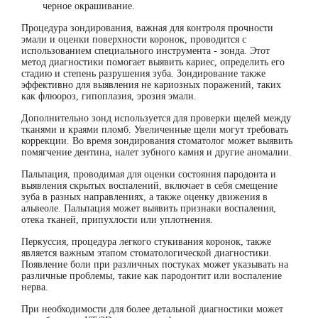
черное окрашивание.
Процедура зондирования, важная для контроля прочности
эмали и оценки поверхности коронок, проводится с
использованием специального инструмента - зонда. Этот
метод диагностики помогает выявить кариес, определить его
стадию и степень разрушения зуба. Зондирование также
эффективно для выявления не кариозных поражений, таких
как флюороз, гипоплазия, эрозия эмали.
Дополнительно зонд используется для проверки щелей между
тканями и краями пломб. Увеличенные щели могут требовать
коррекции. Во время зондирования стоматолог может выявить
помягчение дентина, налет зубного камня и другие аномалии.
Пальпация, проводимая для оценки состояния пародонта и
выявления скрытых воспалений, включает в себя смещение
зуба в разных направлениях, а также оценку движения в
альвеоле. Пальпация может выявить признаки воспаления,
отека тканей, припухлости или уплотнения.
Перкуссия, процедура легкого стукивания коронок, также
является важным этапом стоматологической диагностики.
Появление боли при различных постуках может указывать на
различные проблемы, такие как пародонтит или воспаление
нерва.
При необходимости для более детальной диагностики может