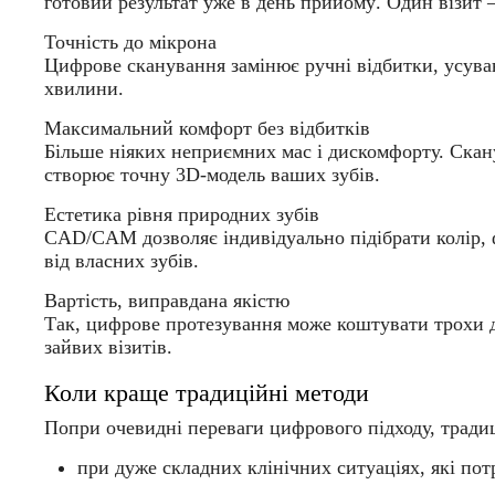
готовий результат уже
в день прийому
. Один візит 
Точність до мікрона
Цифрове сканування замінює ручні відбитки, усуваю
хвилини.
Максимальний комфорт без відбитків
Більше ніяких неприємних мас і дискомфорту. Скану
створює точну 3D-модель ваших зубів.
Естетика рівня природних зубів
CAD/CAM дозволяє індивідуально підібрати колір, ф
від власних зубів.
Вартість, виправдана якістю
Так, цифрове протезування може коштувати трохи 
зайвих візитів.
Коли краще традиційні методи
Попри очевидні переваги цифрового підходу, тради
при
дуже складних клінічних ситуаціях
, які по