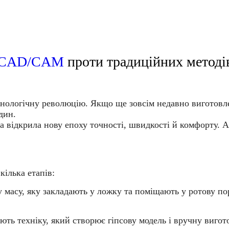
CAD/CAM
проти традиційних методі
нологічну революцію. Якщо ще зовсім недавно виготовлен
дин.
ка відкрила нову епоху точності, швидкості й комфорту. 
кілька етапів:
 масу, яку закладають у ложку та поміщають у ротову по
ть техніку, який створює гіпсову модель і вручну вигот