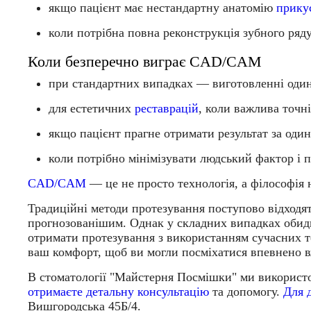
якщо пацієнт має
нестандартну анатомію
прику
коли потрібна
повна реконструкція зубного ряд
Коли безперечно виграє CAD/CAM
при
стандартних випадках
— виготовленні одино
для
естетичних
реставрацій
, коли важлива точні
якщо пацієнт прагне
отримати результат за один
коли потрібно мінімізувати людський фактор і 
CAD/CAM
— це не просто технологія, а філософія н
Традиційні методи протезування поступово відходят
прогнозованішим. Однак у складних випадках обидв
отримати протезування з використанням сучасних 
ваш комфорт, щоб ви могли посміхатися впевнено в
В стоматології "Майстерня Посмішки" ми використо
отримаєте детальну консультацію
та допомогу.
Для 
Вишгородська 45Б/4.