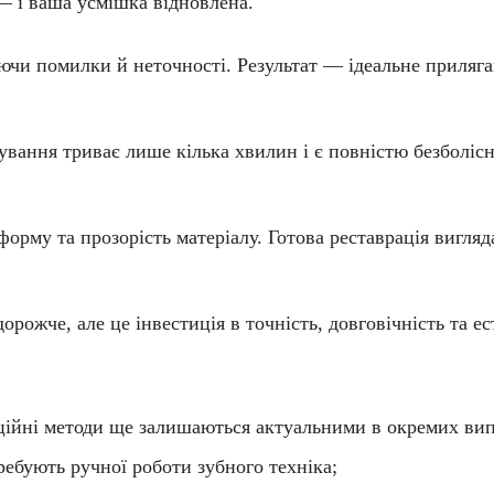
— і ваша усмішка відновлена.
чи помилки й неточності. Результат — ідеальне приляганн
вання триває лише кілька хвилин і є повністю безболісн
орму та прозорість матеріалу. Готова реставрація вигляд
дорожче, але це
інвестиція в точність, довговічність та е
ційні методи ще залишаються актуальними в окремих вип
требують ручної роботи зубного техніка;