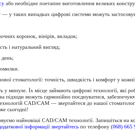
су
або необхідне поетапне виготовлення великих констру
у
— у таких випадках цифрові системи можуть застосовув
чних коронок, вінірів, вкладок;
сть і натуральний вигляд;
 день
;
помилки.
ової стоматології: точність, швидкість і комфорт у кожні
ь у минуле. Їх місце займають цифрові технології, які 
а підходи можуть гармонійно поєднуватися, забезпечуюч
технологій
CAD/CAM
— звертайтеся до
нашої стоматолог
же сьогодні!
вуємо найновіші CAD/CAM технології. Запишіться на кон
додаткової інформації звертайтесь
по телефону
(068) 665 