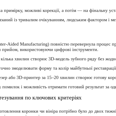
 примірку, можливі корекції, а потім — на фінальну уст
’язаний із тривалим очікуванням, людським фактором і 
ter-Aided Manufacturing)
повністю перевернула процес пр
ин прийом, використовуючи цифрові інструменти.
 кілька хвилин створює 3D-модель зубного ряду без жодн
очно змоделювати форму та колір майбутньої реставрації
ер або 3D-принтер за 15–20 хвилин створює готову корон
х помилок і можливість отримати готовий результат за од
езування по ключових критеріях
отовлення коронки чи вініра потрібно було до двох тижні