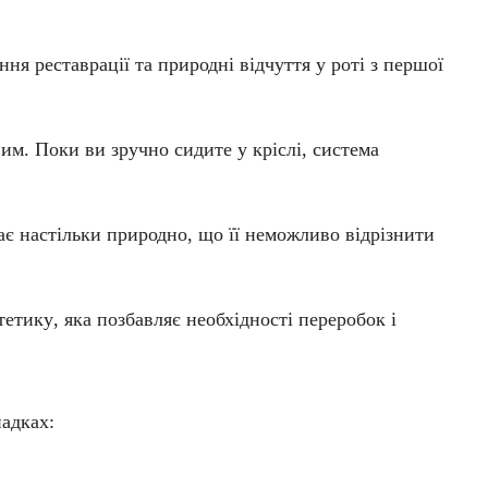
я реставрації та природні відчуття у роті з першої
им. Поки ви зручно сидите у кріслі, система
ає настільки природно, що її неможливо відрізнити
стетику
, яка позбавляє необхідності переробок і
адках: