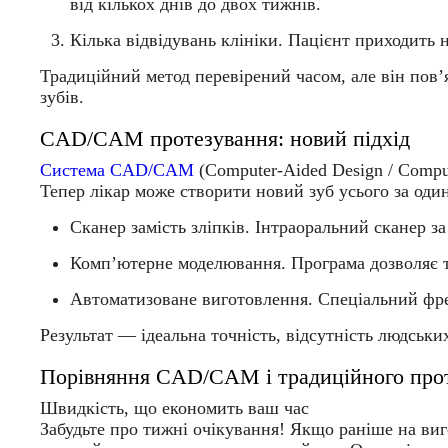
від кількох днів до двох тижнів.
Кілька відвідувань клініки.
Пацієнт приходить на
Традиційний метод перевірений часом, але він пов
зубів.
CAD/CAM протезування: новий підхід
Система
CAD/CAM
(Computer-Aided Design / Compu
Тепер лікар може створити новий зуб усього за од
Сканер замість зліпків.
Інтраоральний сканер за
Комп’ютерне моделювання.
Програма дозволяє т
Автоматизоване виготовлення.
Спеціальний фрез
Результат — ідеальна точність, відсутність людськи
Порівняння CAD/CAM і традиційного прот
Швидкість, що економить ваш час
Забудьте про тижні очікування! Якщо раніше на виг