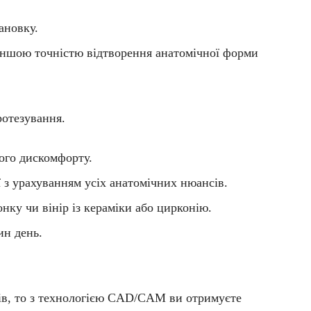
ановку.
меншою точністю відтворення анатомічної форми
отезування.
ого дискомфорту.
 з урахуванням усіх анатомічних нюансів.
ку чи вінір із кераміки або цирконію.
ин день.
в, то з технологією
CAD/CAM
ви отримуєте