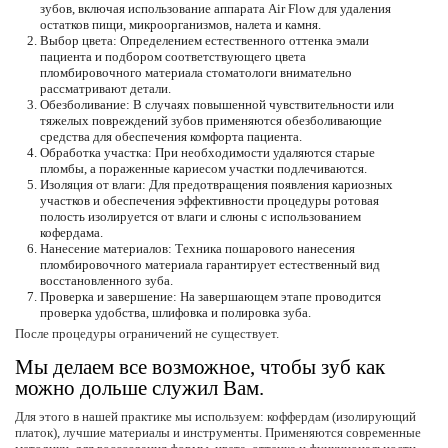
зубов, включая использование аппарата Air Flow для удаления
остатков пищи, микроорганизмов, налета и камня.
Выбор цвета:
Определением естественного оттенка эмали
пациента и подбором соответствующего цвета
пломбировочного материала стоматологи внимательно
рассматривают детали.
Обезболивание:
В случаях повышенной чувствительности или
тяжелых повреждений зубов применяются обезболивающие
средства для обеспечения комфорта пациента.
Обработка участка:
При необходимости удаляются старые
пломбы, а пораженные кариесом участки подлечиваются.
Изоляция от влаги:
Для предотвращения появления кариозных
участков и обеспечения эффективности процедуры ротовая
полость изолируется от влаги и слюны с использованием
кофердама.
Нанесение материалов:
Техника пошарового нанесения
пломбировочного материала гарантирует естественный вид
восстановленного зуба.
Проверка и завершение:
На завершающем этапе проводится
проверка удобства, шлифовка и полировка зуба.
После процедуры ограничений не существует.
Мы делаем все возможное, чтобы зуб как
можно дольше служил Вам.
Для этого в нашей практике мы используем: коффердам (изолирующий
платок), лучшие материалы и инструменты. Применяются современные