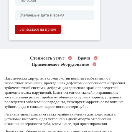
Записаться на прием
Стоимость услуг
Врачи
Применяемое оборудование
Пластическая хирургия в стоматологии помогает избавиться от
возрастных изменений, врожденных дефектов и особенностей строения
зубочелюстной системы, деформации десневого края и последствий
травматических нарушений. Пластика мягких тканей и наращивание
костной ткани решает проблему обнажения зубных корней, устраняет
последствия заболеваний пародонта, фиксирует корректное положение
зубного ряда и снижает вероятность потери зубов.
Регенеративная пластика также крайне актуальна для подготовки к
установке импланта и для устранения дискомфорта от рецессии –
оголения поверхности зуба, в том числе, при протезировании.
Недостаток объема ведет не только к асимметрии контура десны,