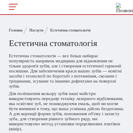
Головна
Послуги
Естетична стоматологія
Естетична стоматологія
Естетична стоматологія — все більш набирає
популярність напрямок медицини для відновлення не
тільки здоров'я зубів, але і створення естетичної гармонії
посмішки. Для забезпечення краси ваших зубів — новітні
засоби і технології по боротьбі з потемніння, сколами і
тріщинами, зсувами та іншими дефектами на поверхні
зубів.
Для поліпшення кольору зубів наші майстри
використовують передову техніку лазерного відбілювання,
яка освітлює зуб, не пошкоджуючи емаль, щоб ви могли
бути впевнені в тому, що ваша усмішка дійсно бездоганна.
А для корекції форми зубів, поповнення об'єму і захисту
зуба, для створення рівного зубного ряду, ми
використовуємо метод установки порцелянових платівок
(вінір).