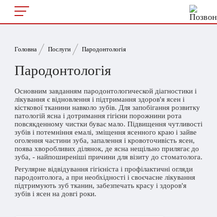
Головна
Послуги
Пародонтологія
Пародонтологія
Основним завданням пародонтологической діагностики і
лікування є відновлення і підтримання здоров'я ясен і
кісткової тканини навколо зубів. Для запобігання розвитку
патологій ясна і дотримання гігієни порожнини рота
повсякденному чистки буває мало. Підвищення чутливості
зубів і потемніння емалі, зміщення ясенного краю і зайве
оголення частини зуба, запалення і кровоточивість ясен,
поява хворобливих ділянок, де ясна нещільно прилягає до
зуба, - найпоширеніші причини для візиту до стоматолога.
Регулярне відвідування гігієніста і профілактичні огляди
пародонтолога, а при необхідності і своєчасне лікування
підтримують зуб тканин, забезпечать красу і здоров'я
зубів і ясен на довгі роки.